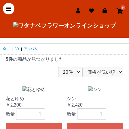
0
全て
|
CD
|
アルバム
5件
の商品が見つかりました
花とゆめ
シン
￥2,200
￥2,420
数量
数量