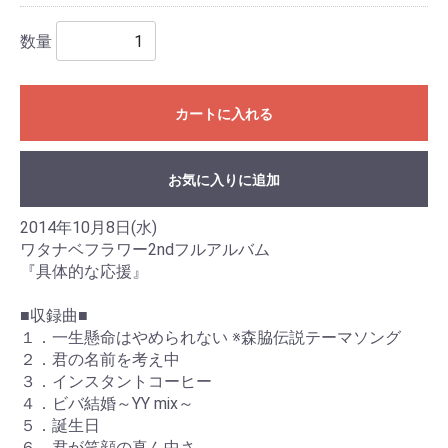
数量
カートに入れる
お気に入りに追加
2014年10月8日(水)
ワタナベフラワー2ndフルアルバム
『具体的な応援』
■収録曲■
１．一生懸命はやめられない ※森脇伝説テーマソング
２．君の名前を考え中
３．インスタントコーヒー
４．ビバ結婚～YY mix～
５．誕生日
６．君が笑顔の真ん中さ