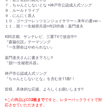
７．ちゃんとしないとな ※神戸市公認成人式ソング
８．ルールドライブ
９．にんにく原人
１０．ゴーゴーレッツエンジョイサマー～来年の夏ver～
１１．脱！一生秘密兵器※作詞作曲：嘉門達夫
KBS京都、サンテレビ、三重TVで放送中!!
『森脇伝説』テーマソング
『一生懸命はやめられない』
嘉門達夫さんに書き下ろし!!
『脱!一生秘密兵器』
神戸市公認成人式ソング
『ちゃんとしないとな』を含む全11曲!！
皆様、具体的な応援、よろしくお願いします!!
※この商品はCD
2枚まで
ですと、レターパックライトで対
応させていただきます。